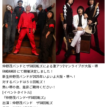
仲野茂バンドとザ50回転ズによる激アツ2マンライブが大阪・堺
FANDANGO にて開催決定しました！
新生仲野茂バンドが2025年いよいよ大阪・堺へ！
対するバンドは５０回転ズ！
熱い堺の夜、是非ご期待ください！
[イベントタイトル]
『仲野茂バンド×ザ50回転ズ』
出演：仲野茂バンド ザ50回転ズ