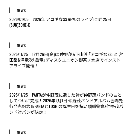
NEWS
2026/01/05 2026年 アコギなSS 最初のライブは1月25日
(SUN)ZONE-B
NEWS
2025/11/25 12月26日(金)は 仲野茂&下山淳 ｢アコギなSS｣と 宮
田岳&澤竜次｢岳竜｣ディスクユニオン御茶ノ水店でインスト
アライブ開催！
NEWS
2025/11/25 PANTAが仲野茂に遺した詩が仲野茂バンドの曲と
してついに完成！2026年2月1日 仲野茂バンドアルバム会場先
行発売記念＆PANTAとTOSHIの誕生日を祝い頭腦警察X仲野茂バ
ンド対バンが決定！
NEWS