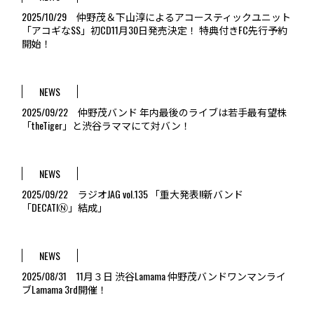
2025/10/29 仲野茂＆下山淳によるアコースティックユニット
「アコギなSS」初CD11月30日発売決定！ 特典付きFC先行予約
開始！
NEWS
2025/09/22 仲野茂バンド 年内最後のライブは若手最有望株
「theTiger」と渋谷ラママにて対バン！
NEWS
2025/09/22 ラジオJAG vol.135 「重大発表!!新バンド
「DECATIⓃ」結成」
NEWS
2025/08/31 11月３日 渋谷Lamama 仲野茂バンドワンマンライ
ブLamama 3rd開催！