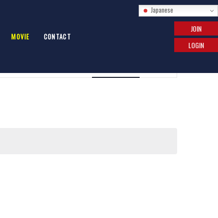
Japanese
JOIN
MOVIE
CONTACT
LOGIN
イ
ベ
イベントを検索
カレンダー表示
日付
ン
ト
ビ
ュ
ー
ナ
ビ
ゲ
ー
シ
ョ
ン