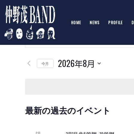
HOME
NEWS
PROFILE
D
イ
キ
ベ
ー
ワ
ン
ー
ト
ド
2026年8月
を
今月
を
入
日
検
力
付
し
を
索
て
選
く
し
択
だ
て
さ
イ
最新の過去のイベント
い。
ナ
キ
ベ
ビ
ー
ン
ワ
ゲ
ー
2月
2月1日 @ 6:00 PM
-
10:00 PM