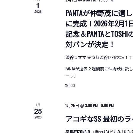
ト
ー
1
ド
の
で
シ
PANTAが仲野茂に
2026
イ
カ
ョ
ベ
に完成！2026年2
レ
ン
ン
記念＆PANTAとTO
ト
ン
を
を
対バンが決定！
ダ
検
表
索
ー
示
し
渋谷ラママ
東京都渋谷区道玄坂１丁目
ま
す。
PANTAが逝去２週間前に仲野茂に
ー […]
¥5000
1月
1月25日 @ 3:00 PM
-
9:00 PM
25
アコギなSS 最初のライブ
2026
早稲田ZONE-B
２番地APAビルB-1 & 