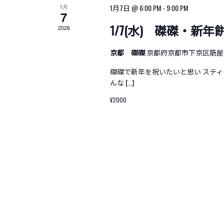
1月
1月7日 @ 6:00 PM
-
9:00 PM
7
1/7(水) 磔磔・新年
2026
京都 磔磔
京都府京都市下京区筋屋
磔磔で新年を祝いたいと思い ステ
んな […]
¥2000