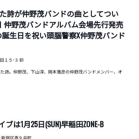
遺した詩が仲野茂バンドの曲としてつい
月1日 仲野茂バンドアルバム会場先行発売
SHIの誕生日を祝い頭腦警察X仲野茂バンド
１５−３ B1
託した詩。仲野茂、下山淳、岡本雅彦の仲野茂バンドメンバー、オ
は1月25日(SUN)早稲田ZONE-B
B-2 新宿区喜久井町