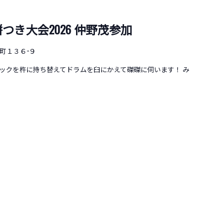
餅つき大会2026 仲野茂参加
町１３６−９
ィックを杵に持ち替えてドラムを臼にかえて磔磔に伺います！ み