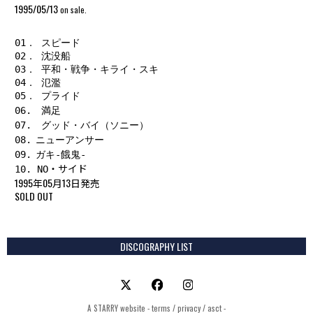
1995/05/13
on sale.
01． スピード

02． 沈没船

03． 平和・戦争・キライ・スキ

04． 氾濫

05． プライド

06. 
満足

07. 
グッド・バイ（ソニー）

08.
ニューアンサー

09.
ガキ-餓鬼-

・サイド
10. NO
1995年05月13日発売
SOLD OUT
DISCOGRAPHY LIST
A
STARRY
website -
terms
/
privacy
/
asct
-