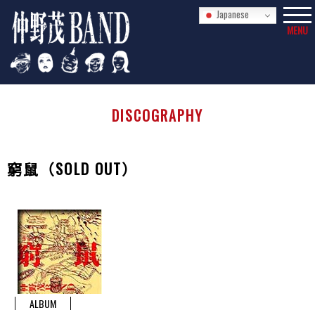
Japanese
MENU
DISCOGRAPHY
窮鼠（SOLD OUT）
ALBUM