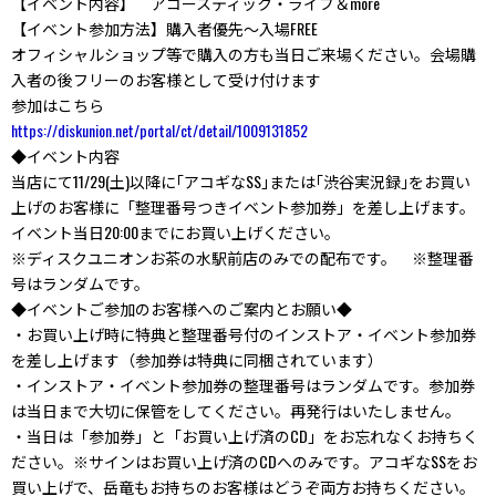
【イベント内容】 アコースティック・ライブ＆more
【イベント参加方法】購入者優先～入場FREE
オフィシャルショップ等で購入の方も当日ご来場ください。会場購
入者の後フリーのお客様として受け付けます
参加はこちら
https://diskunion.net/portal/ct/detail/1009131852
◆イベント内容
当店にて11/29(土)以降に｢アコギなSS｣または｢渋谷実況録｣をお買い
上げのお客様に「整理番号つきイベント参加券」を差し上げます。
イベント当日20:00までにお買い上げください。
※ディスクユニオンお茶の水駅前店のみでの配布です。 ※整理番
号はランダムです。
◆イベントご参加のお客様へのご案内とお願い◆
・お買い上げ時に特典と整理番号付のインストア・イベント参加券
を差し上げます（参加券は特典に同梱されています）
・インストア・イベント参加券の整理番号はランダムです。参加券
は当日まで大切に保管をしてください。再発行はいたしません。
・当日は「参加券」と「お買い上げ済のCD」をお忘れなくお持ちく
ださい。※サインはお買い上げ済のCDへのみです。アコギなSSをお
買い上げで、岳竜もお持ちのお客様はどうぞ両方お持ちください。