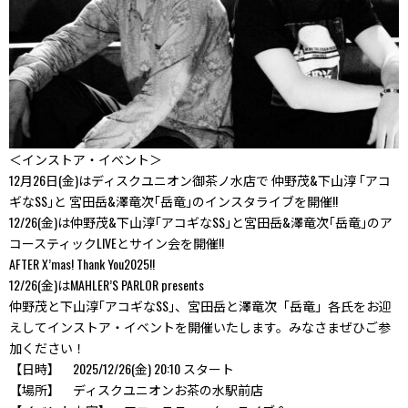
＜インストア・イベント＞
12月26日(金)はディスクユニオン御茶ノ水店で 仲野茂&下山淳 ｢アコ
ギなSS｣と 宮田岳&澤竜次｢岳竜｣のインスタライブを開催!!
12/26(金)は仲野茂&下山淳｢アコギなSS｣と宮田岳&澤竜次｢岳竜｣のア
コースティックLIVEとサイン会を開催!!
AFTER X’mas! Thank You2025!!
12/26(金)はMAHLER’S PARLOR presents
仲野茂と下山淳｢アコギなSS｣、宮田岳と澤竜次「岳竜」各氏をお迎
えしてインストア・イベントを開催いたします。みなさまぜひご参
加ください！
【日時】 2025/12/26(金) 20:10 スタート
【場所】 ディスクユニオンお茶の水駅前店