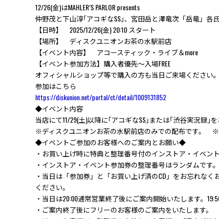
12/26(金)はMAHLER’S PARLOR presents
仲野茂と下山淳｢アコギなSS｣、宮田岳と澤竜次「岳竜」
【日時】 2025/12/26(金) 20:10 スタート
【場所】 ディスクユニオンお茶の水駅前店
【イベント内容】 アコースティック・ライブ＆more
【イベント参加方法】購入者優先～入場FREE
オフィシャルショップ等で購入の方も当日ご来場ください
参加はこちら
https://diskunion.net/portal/ct/detail/1009131852
◆イベント内容
当店にて11/29(土)以降に｢アコギなSS｣または｢渋谷実
※ディスクユニオンお茶の水駅前店のみでの配布です。 ※
◆イベントご参加のお客様へのご案内とお願い◆
・お買い上げ時に特典と整理番号付のインストア・イベン
・インストア・イベント参加券の整理番号はランダムです
・当日は「参加券」と「お買い上げ済のCD」をお忘れなく
ください。
・当日は20:00通常営業終了後にご案内開始いたします。1
・ご案内終了後にフリーのお客様のご案内をいたします。