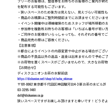
フリーのお客様は、整理券をお持ちのお客様のご案内が終
を配布する可能性もございます。
・狭いスペースのため後方は見えない、見えづらい可能性
・商品のお精算はご整列時間前までにお済ませくださいま
・イベント開催中は導線確保のためスタッフが場所移動の
・参加券を複数枚お持ちのお客様は「いちばん番号が若い
・ご同伴のお客様がいらっしゃっても、それぞれの番号でご
・商品完売の際はご容赦ください。
【注意事項】
※都合によりイベントの内容変更や中止がある場合がござ
※商品の不良品以外の返品・返金は出来ませんので予めご
※お荷物を置くスペースがございませんので、大きなお荷
【お問合せ】
ディスクユニオンお茶の水駅前店
https://diskunion.net/shop/ct/ocha_ekimae
〒101-0062 東京都千代田区神田駿河台4-3 新お茶の水ビル2F
03-3295-1461
do1@diskunion.co.jp
狭いスペースですがお楽しみ頂けますと幸いです！どうぞよ