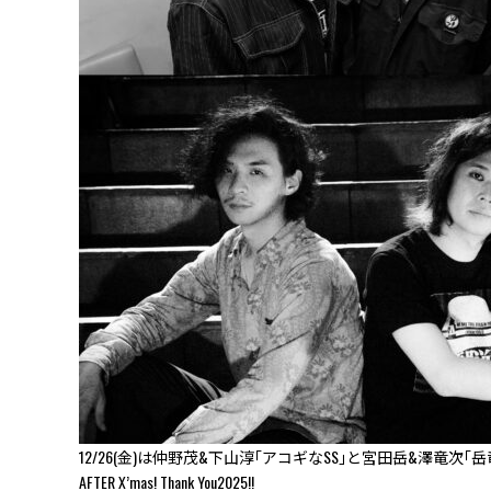
12/26(金)は仲野茂&下山淳｢アコギなSS｣と宮田岳&澤竜次｢
AFTER X’mas! Thank You2025!!