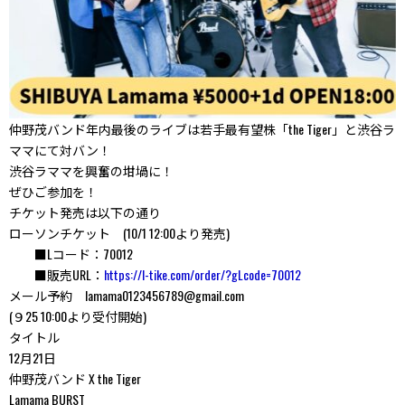
仲野茂バンド年内最後のライブは若手最有望株「the Tiger」と渋谷ラ
ママにて対バン！
渋谷ラママを興奮の坩堝に！
ぜひご参加を！
チケット発売は以下の通り
ローソンチケット (10/1 12:00より発売)
■Lコード：70012
■販売URL：
https://l-tike.com/order/?gLcode=70012
メール予約 lamama0123456789@gmail.com
(９25 10:00より受付開始)
タイトル
12月21日
仲野茂バンド X the Tiger
Lamama BURST