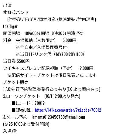
出演
仲野茂バンド
(仲野茂 /下山淳 /岡本雅彦 /梶浦雅弘 /竹内理恵)
the Tiger
開演開場 18時00分開場 18時30分開演 予定
料金 会場視聴（人数限定） 5,000円
※全自由／入場整理番号付。
※当日1ドリンク代（1d¥700 2D¥1100）
当日券 5500円
ツイキャスプレミア配信視聴（予定） 2,000円
※配信サイト・チケットは後日発表いたします
チケット販売
1.F.C.先行予約整理券発行あり有り(F.C.より案内有り)
2.ローソンチケット (10/1 12:00より発売)
■Lコード：70012
■販売URL：
https://l-tike.com/order/?gLcode=70012
3.メール予約 lamama0123456789@gmail.com
(９25 10:00より受付開始)
入場順: