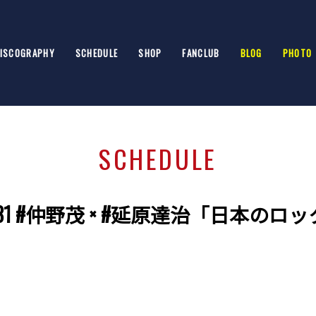
ISCOGRAPHY
SCHEDULE
SHOP
FANCLUB
BLOG
PHOTO
SCHEDULE
G vol.131 #仲野茂 × #延原達治「日